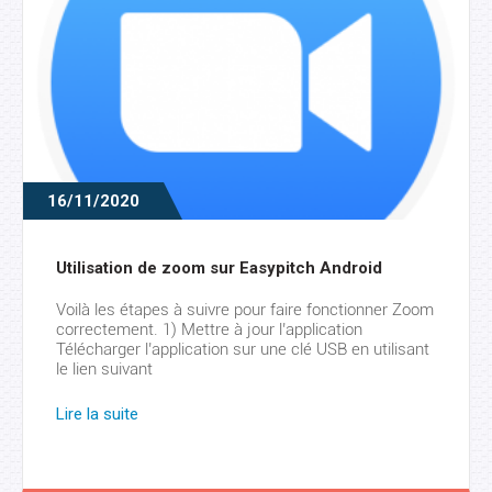
16/11/2020
Utilisation de zoom sur Easypitch Android
Voilà les étapes à suivre pour faire fonctionner Zoom
correctement. 1) Mettre à jour l’application
Télécharger l’application sur une clé USB en utilisant
le lien suivant
: https://assistance.easypitch.fr/src/apk/PH74/ZOOMMeeti
2) Installer l’application Insérer la clé dans la surface
Lire la suite
Android de votre écran interactif, accéder à
l’application depuis l’onglet “File” puis l’ouvrir en
sélectionnant la deuxième option. 3) […]