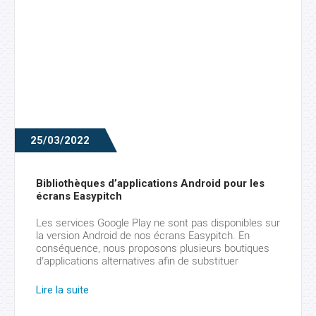
25/03/2022
Bibliothèques d’applications Android pour les
écrans Easypitch
Les services Google Play ne sont pas disponibles sur
la version Android de nos écrans Easypitch. En
conséquence, nous proposons plusieurs boutiques
d’applications alternatives afin de substituer
parfaitement l’absence du Google Play Store, la plus
célèbre boutique d’applications d’Android. Ces app
Lire la suite
stores alternatifs ne requièrent pas d’obligation de
connexion. Ils permettent d’accéder à de