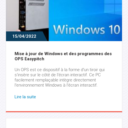
15/04/2022
Mise à jour de Windows et des programmes des
OPS Easypitch
Un OPS est ce dispositif à la forme d’un tiroir qui
s’insère sur le côté de l’écran interactif. Ce PC
facilement remplaçable intègre directement
l’environnement Windows à l’écran interactif.
Récemment, la marque Easypitch a mis à jour les
logiciels préinstallés dans ses OPS. Voici les grandes
Lire la suite
lignes de cette remise à niveau. Windows 10 Pro, […]