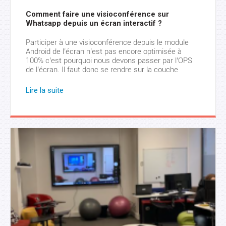
Comment faire une visioconférence sur
Whatsapp depuis un écran interactif ?
Participer à une visioconférence depuis le module
Android de l’écran n’est pas encore optimisée à
100% c’est pourquoi nous devons passer par l’OPS
de l’écran. Il faut donc se rendre sur la couche
Windows de votre écran interactif et télécharger
l’application Bluestacks, entièrement gratuite.
Lire la suite
Téléchargez l’application Whatsapp Messenger
depuis Bluestacks Synchronisez votre compte avec
votre […]