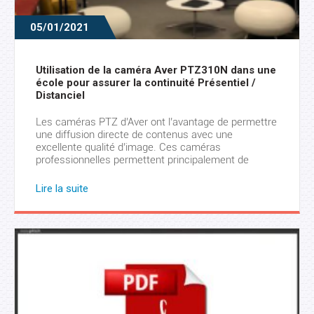
05/01/2021
Utilisation de la caméra Aver PTZ310N dans une
école pour assurer la continuité Présentiel /
Distanciel
Les caméras PTZ d’Aver ont l’avantage de permettre
une diffusion directe de contenus avec une
excellente qualité d’image. Ces caméras
professionnelles permettent principalement de
suivre automatiquement le présentateur partout
dans la salle et de façon fluide. Dans cet article,
Lire la suite
nous abordons les différentes façons pour définir la
zone de suivi en utilisant la caméra Aver […]