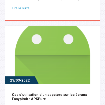
bien évidemment de lire vos fichiers PDF, mais offre
aussi des options d’annotation complètes. Vous
Lire la suite
pouvez le télécharger sur la liste […]
23/03/2022
Cas d’utilisation d’un appstore sur les écrans
Easypitch : APKPure