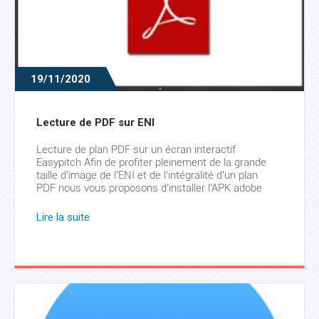
19/11/2020
Lecture de PDF sur ENI
Lecture de plan PDF sur un écran interactif
Easypitch Afin de profiter pleinement de la grande
taille d’image de l’ENI et de l’intégralité d’un plan
PDF nous vous proposons d’installer l’APK adobe
acrobat sur le module Android de votre écran tactile
interactif ou en suivant ce lien ou directement depuis
Lire la suite
le Playstore si vous disposez d’un module […]