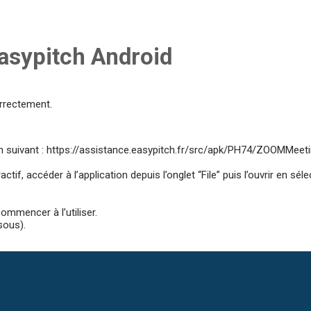
Easypitch Android
orrectement.
n suivant :
https://assistance.easypitch.fr/src/apk/PH74/
ZOOMMeeti
ctif, accéder à l’application depuis l’onglet “File” puis l’ouvrir en sé
commencer à l’utiliser.
sous).